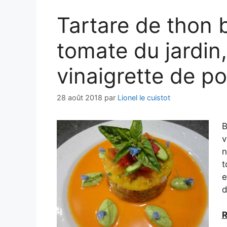
Tartare de thon b
tomate du jardin
vinaigrette de po
28 août 2018
par
Lionel le cuistot
B
v
n
t
e
d
R