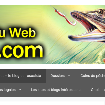
les – le blog de l’esoxiste
Dossiers
Coins de pêch
s légales
Les sites et blogs intéressants
Choisir 