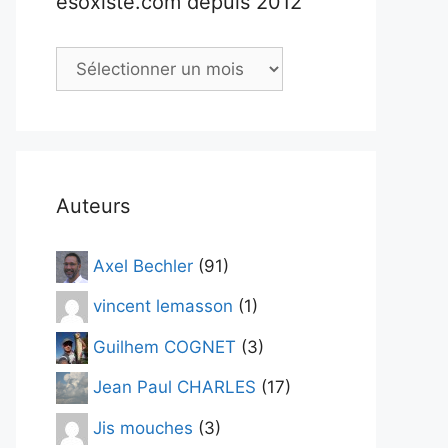
esoxiste.com depuis 2012
Consulter
les
archives
d’
esoxiste.com
depuis
Auteurs
2012
Axel Bechler
(91)
vincent lemasson
(1)
Guilhem COGNET
(3)
Jean Paul CHARLES
(17)
Jis mouches
(3)