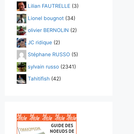
Lilian FAUTRELLE
(3)
Lionel bougnot
(34)
olivier BERNOLIN
(2)
JC ridique
(2)
Stéphane RUSSO
(5)
sylvain russo
(2341)
Tahitifish
(42)