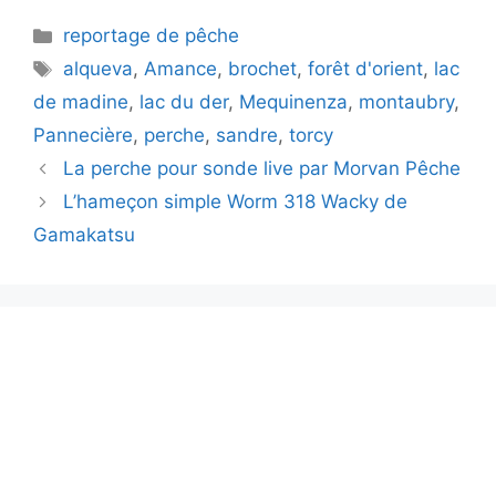
décembre 15, 2024
Catégories
reportage de pêche
Étiquettes
alqueva
,
Amance
,
brochet
,
forêt d'orient
,
lac
de madine
,
lac du der
,
Mequinenza
,
montaubry
,
Pannecière
,
perche
,
sandre
,
torcy
Navigation
La perche pour sonde live par Morvan Pêche
des
L’hameçon simple Worm 318 Wacky de
articles
Gamakatsu