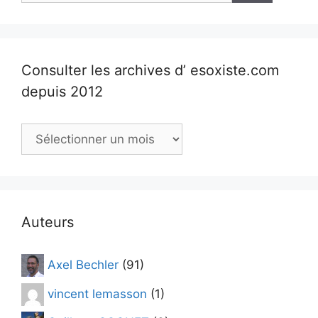
Consulter les archives d’ esoxiste.com
depuis 2012
Consulter
les
archives
d’
esoxiste.com
depuis
Auteurs
2012
Axel Bechler
(91)
vincent lemasson
(1)