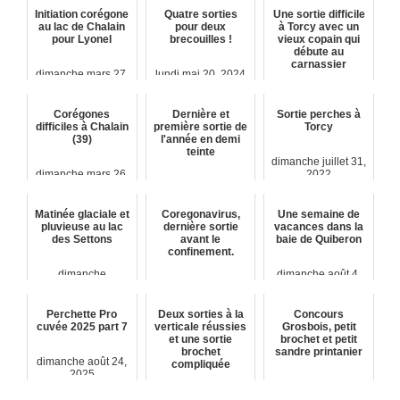
Initiation corégone
Quatre sorties
Une sortie difficile
au lac de Chalain
pour deux
à Torcy avec un
pour Lyonel
brecouilles !
vieux copain qui
débute au
carnassier
dimanche mars 27,
lundi mai 20, 2024
2022
dimanche janvier 8,
2023
Corégones
Dernière et
Sortie perches à
difficiles à Chalain
première sortie de
Torcy
(39)
l'année en demi
teinte
dimanche juillet 31,
dimanche mars 26,
2022
2023
mardi janvier 4,
2022
Matinée glaciale et
Coregonavirus,
Une semaine de
pluvieuse au lac
dernière sortie
vacances dans la
des Settons
avant le
baie de Quiberon
confinement.
dimanche
dimanche août 4,
septembre 27, 2020
mardi mars 17,
2024
2020
Perchette Pro
Deux sorties à la
Concours
cuvée 2025 part 7
verticale réussies
Grosbois, petit
et une sortie
brochet et petit
brochet
sandre printanier
dimanche août 24,
compliquée
2025
dimanche mai 25,
dimanche
2025