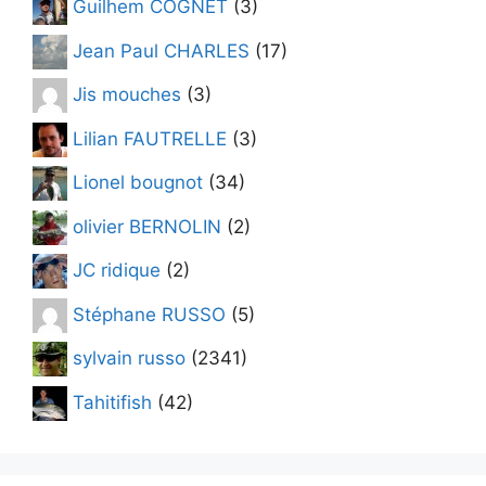
Guilhem COGNET
(3)
Jean Paul CHARLES
(17)
Jis mouches
(3)
Lilian FAUTRELLE
(3)
Lionel bougnot
(34)
olivier BERNOLIN
(2)
JC ridique
(2)
Stéphane RUSSO
(5)
sylvain russo
(2341)
Tahitifish
(42)