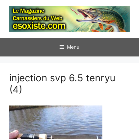
Aller
au
contenu
Menu
injection svp 6.5 tenryu
(4)