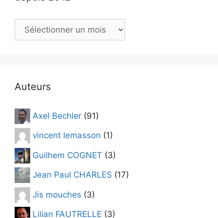
Consulter
les
archives
d’
esoxiste.com
depuis
Auteurs
2012
Axel Bechler
(91)
vincent lemasson
(1)
Guilhem COGNET
(3)
Jean Paul CHARLES
(17)
Jis mouches
(3)
Lilian FAUTRELLE
(3)